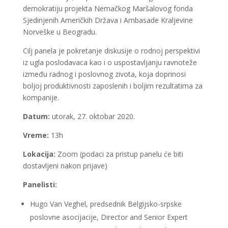
demokratiju projekta Nemačkog Maršalovog fonda
Sjedinjenih Američkih Država i Ambasade Kraljevine
Norveške u Beogradu.
Cilj panela je pokretanje diskusije o rodnoj perspektivi
iz ugla poslodavaca kao i o uspostavljanju ravnoteže
između radnog i poslovnog zivota, koja doprinosi
boljoj produktivnosti zaposlenih i boljim rezultatima za
kompanije.
Datum:
utorak, 27. oktobar 2020.
Vreme:
13h
Lokacija:
Zoom (podaci za pristup panelu će biti
dostavljeni nakon prijave)
Panelisti:
Hugo Van Veghel, predsednik Belgijsko-srpske
poslovne asocijacije, Director and Senior Expert