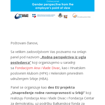
Poštovani članovi,
Sa velikim zadovoljstvom Vas pozivamo na onlajn
panel pod nazivom
„Rodna perspektiva iz ugla
poslodavca”
koji organizujemo u saradnji
sa
Fondacijom Ana i Vlade Divac
, kao i Hrvatskim
poslovnim klubom (HPK) i Helenskim privrednim
udruženjem Srbije (HBA).
Panel se organizuje kao
deo EU projekta
„Unapređenje rodne ravnopravnosti u Srbiji”
koji
realizuju Fondacija Ana i Vlade Divac i Fondacija Centar
za demokratiju, uz podršku Balkanskog fonda za