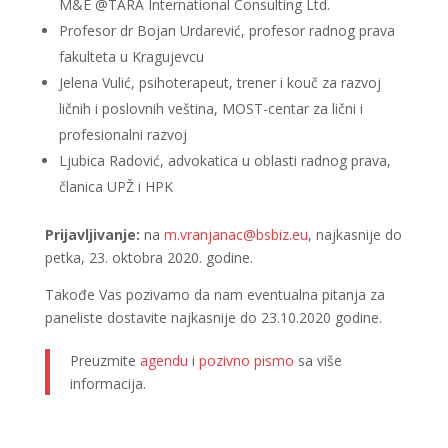
M&E @TARA International Consulting Ltd.
Profesor dr Bojan Urdarević, profesor radnog prava
fakulteta u Kragujevcu
Jelena Vulić, psihoterapeut, trener i kouč za razvoj
ličnih i poslovnih veština, MOST-centar za lični i
profesionalni razvoj
Ljubica Radović, advokatica u oblasti radnog prava,
članica UPŽ i HPK
Prijavljivanje:
na
m.vranjanac@bsbiz.eu
, najkasnije do
petka, 23. oktobra 2020. godine.
Takođe Vas pozivamo da nam eventualna pitanja za
paneliste dostavite najkasnije do 23.10.2020 godine.
Preuzmite
agendu
i
pozivno pismo
sa više
informacija.